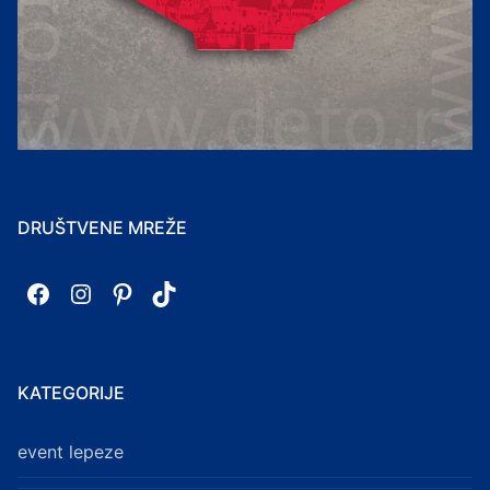
DRUŠTVENE MREŽE
Facebook
Instagram
Pinterest
TikTok
KATEGORIJE
event lepeze