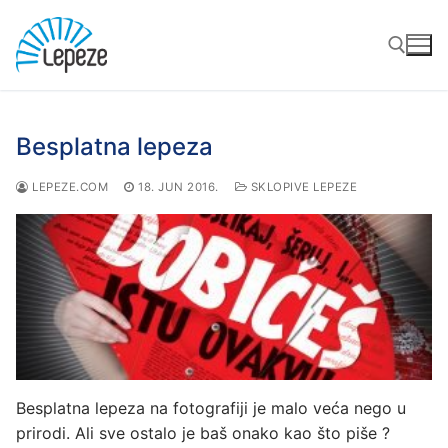
Preskoči
do
sadržaja
Traži za:
Besplatna lepeza
LEPEZE.COM
18. JUN 2016.
SKLOPIVE LEPEZE
Besplatna lepeza na fotografiji je malo veća nego u
prirodi. Ali sve ostalo je baš onako kao što piše ?