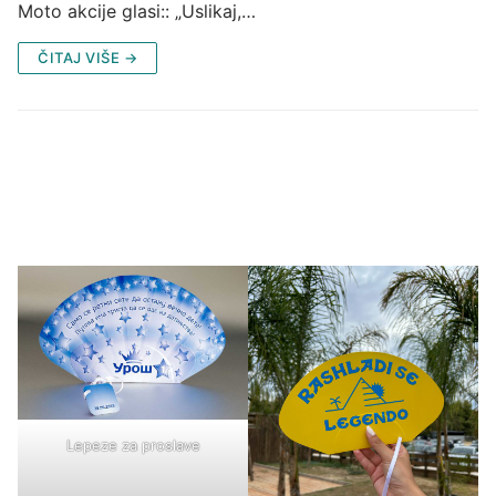
Moto akcije glasi:: „Uslikaj,…
ČITAJ VIŠE →
Lepeze za proslave