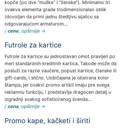
kopče (po dve “muške” i “ženske”). Minimalno tri
ovakva elementa grade trodimenzionalan oblik
(dovoljan da primi jednu štedljivu sijalicu sa
odgovarajućom armaturom…
/
cene
, opširnije →
Futrole za kartice
Futrole za kartice su jednostavan omot pravljen po
meri standardnih kreditnih kartica. Takođe može da
posluži za razne vaučere, popust kartice, članske ili
gift-cards, i slično. Uobičajena je obstrana kolor
štampa, jer ovakvi promo artikli imaju pre svega
reklamnu funkciju, i predstavlja dragocen detalj u
izgradnji svakog sofisticiranog brenda…
/
cena
, opširnije →
Promo kape, kačketi i širiti