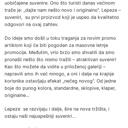
uobičajene suvenire. Ono što turisti danas većinom
traže je: „dajte nam nešto novo i originalno“. Lepeze –
suveniri, su prvi proizvod koji je uspeo da kvalitetno
odgovori na ovaj zahtev.
Do ideje smo došli u toku traganja za novim promo
artiklom koji će biti pogodan za masovne letnje
promocije. Međutim, vrlo brzo smo shvatili da smo
pronašli nešto što nismo tražili – atraktivan suvenir!
Kao što možete da vidite u priloženoj galeriji –
napravili smo ih već mnogo, a oni i dalje na krajnje
korisnike ostavljaju efekat „nečeg novog“. Od jedne
boje do punog kolora, standardne, sklopive, klaper,
originalne…
Lepeze se razvijaju i dalje, šire na nova tržišta, i
ostaju naši najuspešniji suveniri…