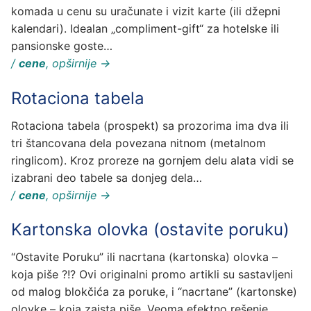
komada u cenu su uračunate i vizit karte (ili džepni
kalendari). Idealan „compliment-gift“ za hotelske ili
pansionske goste…
/
cene
, opširnije →
Rotaciona tabela
Rotaciona tabela (prospekt) sa prozorima ima dva ili
tri štancovana dela povezana nitnom (metalnom
ringlicom). Kroz proreze na gornjem delu alata vidi se
izabrani deo tabele sa donjeg dela…
/
cene
, opširnije →
Kartonska olovka (ostavite poruku)
“Ostavite Poruku” ili nacrtana (kartonska) olovka –
koja piše ?!? Ovi originalni promo artikli su sastavljeni
od malog blokčića za poruke, i “nacrtane” (kartonske)
olovke – koja zaista piše. Veoma efektno rešenje