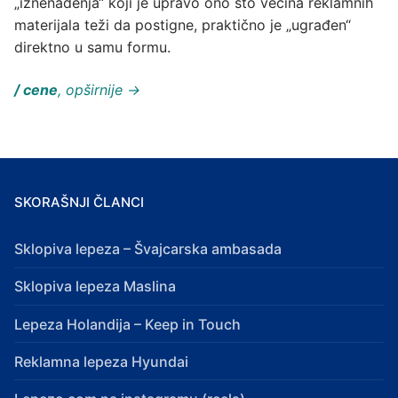
„iznenađenja“ koji je upravo ono što većina reklamnih
materijala teži da postigne, praktično je „ugrađen“
direktno u samu formu.
/ cene
, opširnije →
SKORAŠNJI ČLANCI
Sklopiva lepeza – Švajcarska ambasada
Sklopiva lepeza Maslina
Lepeza Holandija – Keep in Touch
Reklamna lepeza Hyundai