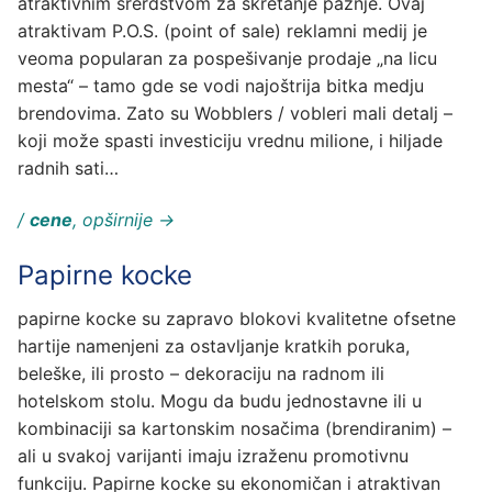
atraktivnim srerdstvom za skretanje pažnje. Ovaj
atraktivam P.O.S. (point of sale) reklamni medij je
veoma popularan za pospešivanje prodaje „na licu
mesta“ – tamo gde se vodi najoštrija bitka medju
brendovima. Zato su Wobblers / vobleri mali detalj –
koji može spasti investiciju vrednu milione, i hiljade
radnih sati…
/
cene
, opširnije →
Papirne kocke
papirne kocke su zapravo blokovi kvalitetne ofsetne
hartije namenjeni za ostavljanje kratkih poruka,
beleške, ili prosto – dekoraciju na radnom ili
hotelskom stolu. Mogu da budu jednostavne ili u
kombinaciji sa kartonskim nosačima (brendiranim) –
ali u svakoj varijanti imaju izraženu promotivnu
funkciju. Papirne kocke su ekonomičan i atraktivan