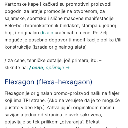
Kartonske kape i kačketi su promotivni proizvodi
pogodni za letnje promocije na otvorenom, za
sajamske, sportske i slične masovne manifestacije.
Belo-beli hromokarton ili bindakot, štampa u jednoj
boji, i originalan
dizajn
uračunati u cene. Po želji
moguće je posebno dogovoriti modifikacije oblika i/ili
konstrukcije (izrada originalnog alata)
/ za cene, tehničke detalje, još primera, itd. –
kliknite na:
/ cene
, opširnije →
Flexagon (flexa-hexagaon)
Flexagon je originalan promo-proizvod nalik na flajer
koji ima TRI strane. (Ako ne verujete da je to moguće
pustite video klip.) Zahvaljujući originalnom načinu
savijanja jedna od stranica je uvek sakrivena, i
pojavljuje se tek prilikom „otvaranja“. Efekat