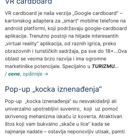
VR cardboard
VR cardboard je naša verzija „Google cardboard“ –
kartonskog adaptera za „smart“ mobilne telefone na
android platformi, koji podržavaju google-cardboard
aplikacije. Trenutno postoji na hiljade interesantih
„virtual reality“ aplikacija, od raznih igrica, preko
obrazovnih i turističkih sadržaja, pa sve do 18+…Ova
oblast se veoma brzo razvija i ima ogromne
marketinške potencijale. Specijalno u
TURIZMU.
..
/
cene
, opširnije →
Pop-up „kocka iznenađenja“
Pop-up „kocka iznenađenja“ su nesvakidašnji ali
univerzalno upotrebljivi suveniro, koji uz pomoć
skrivenog mehanizma iskaču iz koverta. Atraktivan
štos koji vam bukvalno „skače u lice“ kada se
najmanje nadate – ostavlja neponovljiv utisak, pamti