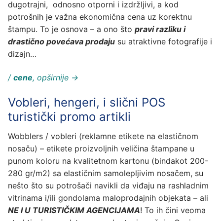
dugotrajni, odnosno otporni i izdržljivi, a kod
potrošnih je važna ekonomična cena uz korektnu
štampu. To je osnova – a ono što
pravi razliku i
drastično povećava prodaju
su atraktivne fotografije i
dizajn…
/
cene
, opširnije →
Vobleri, hengeri, i slični POS
turistički promo artikli
Wobblers / vobleri (reklamne etikete na elastičnom
nosaču) – etikete proizvoljnih veličina štampane u
punom koloru na kvalitetnom kartonu (bindakot 200-
280 gr/m2) sa elastičnim samolepljivim nosačem, su
nešto što su potrošači navikli da viđaju na rashladnim
vitrinama i/ili gondolama maloprodajnih objekata – ali
NE I U TURISTIČKIM AGENCIJAMA
! To ih čini veoma