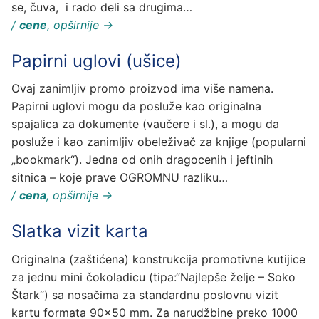
se, čuva, i rado deli sa drugima…
/
cene
, opširnije →
Papirni uglovi (ušice)
Ovaj zanimljiv promo proizvod ima više namena.
Papirni uglovi mogu da posluže kao originalna
spajalica za dokumente (vaučere i sl.), a mogu da
posluže i kao zanimljiv obeleživač za knjige (popularni
„bookmark“). Jedna od onih dragocenih i jeftinih
sitnica – koje prave OGROMNU razliku…
/
cena
, opširnije →
Slatka vizit karta
Originalna (zaštićena) konstrukcija promotivne kutijice
za jednu mini čokoladicu (tipa:“Najlepše želje – Soko
Štark“) sa nosačima za standardnu poslovnu vizit
kartu formata 90×50 mm. Za narudžbine preko 1000