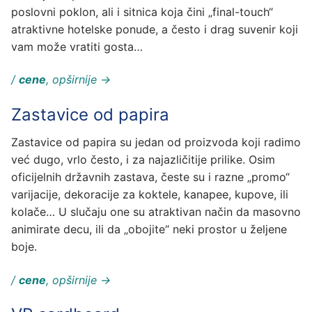
poslovni poklon, ali i sitnica koja čini „final-touch“
atraktivne hotelske ponude, a često i drag suvenir koji
vam može vratiti gosta…
/
cene
, opširnije →
Zastavice od papira
Zastavice od papira su jedan od proizvoda koji radimo
već dugo, vrlo često, i za najazličitije prilike. Osim
oficijelnih državnih zastava, česte su i razne „promo“
varijacije, dekoracije za koktele, kanapee, kupove, ili
kolače… U slučaju one su atraktivan način da masovno
animirate decu, ili da „obojite“ neki prostor u željene
boje.
/
cene
, opširnije →