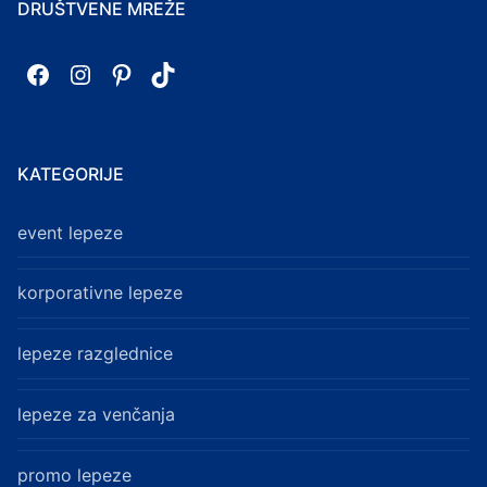
DRUŠTVENE MREŽE
Facebook
Instagram
Pinterest
TikTok
KATEGORIJE
event lepeze
korporativne lepeze
lepeze razglednice
lepeze za venčanja
promo lepeze