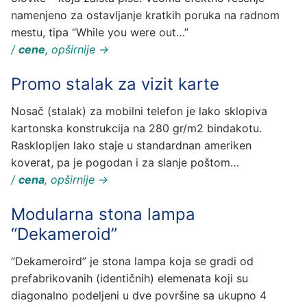
namenjeno za ostavljanje kratkih poruka na radnom
mestu, tipa “While you were out…”
/
cene
, opširnije →
Promo stalak za vizit karte
Nosač (stalak) za mobilni telefon je lako sklopiva
kartonska konstrukcija na 280 gr/m2 bindakotu.
Rasklopljen lako staje u standardnan ameriken
koverat, pa je pogodan i za slanje poštom…
/
cena
, opširnije →
Modularna stona lampa
“Dekameroid”
“Dekameroird” je stona lampa koja se gradi od
prefabrikovanih (identičnih) elemenata koji su
diagonalno podeljeni u dve površine sa ukupno 4