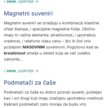
/
cene
, opširnije →
Magnetni suveniri
Magnetni suveniri se izradjuju u kombinaciji klasične
ofset štampe, i specijalne magnetne folije. Obično
imaju tri važna elementa: atraktivnost, i upotrebnu
vrednost, i relativno nisku cenu – što ih čini vrlo
poželjnim
MASOVNIM
suvenirom. Pogotovo kad se
kreativnost
umeša u oblast koja se već uveliko
zamorila…
/
cene
, opširnije →
Podmetači za čaše
Podmetači za čaše su dobro poznat suvenir, poželjan
kao i svi drugi koji imaju značajnu upotrebnu vrednost.
Kaširani podmetači zato moraju da budu vrlo