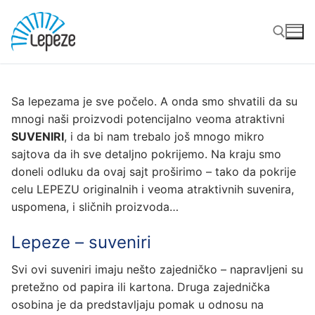
Preskoči
do
sadržaja
Traži za:
Sa lepezama je sve počelo. A onda smo shvatili da su
mnogi naši proizvodi potencijalno veoma atraktivni
SUVENIRI
, i da bi nam trebalo još mnogo mikro
sajtova da ih sve detaljno pokrijemo. Na kraju smo
doneli odluku da ovaj sajt proširimo – tako da pokrije
celu LEPEZU originalnih i veoma atraktivnih suvenira,
uspomena, i sličnih proizvoda…
Lepeze – suveniri
Svi ovi suveniri imaju nešto zajedničko – napravljeni su
pretežno od papira ili kartona. Druga zajednička
osobina je da predstavljaju pomak u odnosu na