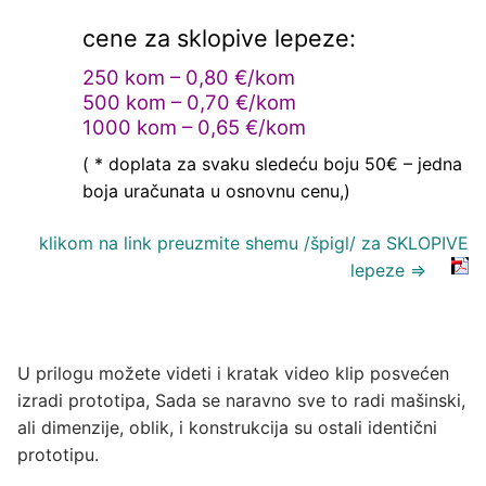
cene za sklopive lepeze:
250 kom – 0,80 €/kom
500 kom – 0,70 €/kom
1000 kom – 0,65 €/kom
( * doplata za svaku sledeću boju 50€ – jedna
boja uračunata u osnovnu cenu,)
klikom na link preuzmite shemu /špigl/ za SKLOPIVE
lepeze ⇒
U prilogu možete videti i kratak video klip posvećen
izradi prototipa, Sada se naravno sve to radi mašinski,
ali dimenzije, oblik, i konstrukcija su ostali identični
prototipu.