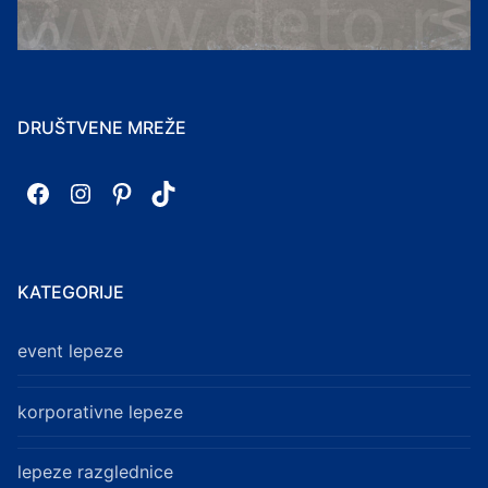
DRUŠTVENE MREŽE
Facebook
Instagram
Pinterest
TikTok
KATEGORIJE
event lepeze
korporativne lepeze
lepeze razglednice