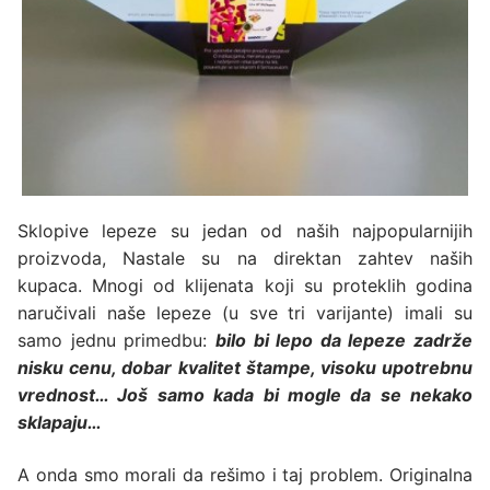
Sklopive lepeze su jedan od naših najpopularnijih
proizvoda, Nastale su na direktan zahtev naših
kupaca. Mnogi od klijenata koji su proteklih godina
naručivali naše lepeze (u sve tri varijante) imali su
samo jednu primedbu:
bilo bi lepo da lepeze zadrže
nisku cenu, dobar kvalitet štampe, visoku upotrebnu
vrednost… Još samo kada bi mogle da se nekako
sklapaju…
A onda smo morali da rešimo i taj problem. Originalna