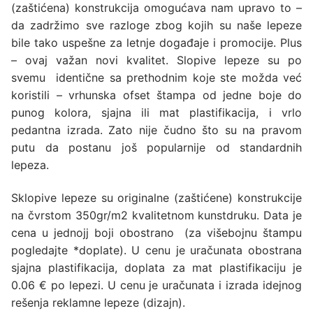
(zaštićena) konstrukcija omogućava nam upravo to –
da zadržimo sve razloge zbog kojih su naše lepeze
bile tako uspešne za letnje događaje i promocije. Plus
– ovaj važan novi kvalitet. Slopive lepeze su po
svemu identične sa prethodnim koje ste možda već
koristili – vrhunska ofset štampa od jedne boje do
punog kolora, sjajna ili mat plastifikacija, i vrlo
pedantna izrada. Zato nije čudno što su na pravom
putu da postanu još popularnije od standardnih
lepeza.
Sklopive lepeze su originalne (zaštićene) konstrukcije
na čvrstom 350gr/m2 kvalitetnom kunstdruku. Data je
cena u jednojj boji obostrano (za višebojnu štampu
pogledajte *doplate). U cenu je uračunata obostrana
sjajna plastifikacija, doplata za mat plastifikaciju je
0.06 € po lepezi. U cenu je uračunata i izrada idejnog
rešenja reklamne lepeze (dizajn).