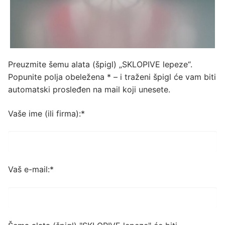
Preuzmite šemu alata (špigl) „SKLOPIVE lepeze“.
Popunite polja obeležena * – i traženi špigl će vam biti
automatski prosleđen na mail koji unesete.
Vaše ime (ili firma):*
Vaš e-mail:*