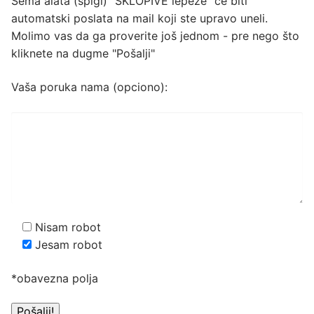
Šema alata (špigl) "SKLOPIVE lepeze" će biti
automatski poslata na mail koji ste upravo uneli.
Molimo vas da ga proverite još jednom - pre nego što
kliknete na dugme "Pošalji"
Vaša poruka nama (opciono):
Nisam robot
Jesam robot
*obavezna polja