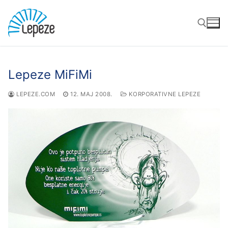
Preskoči
do
sadržaja
Traži za:
Lepeze MiFiMi
LEPEZE.COM
12. MAJ 2008.
KORPORATIVNE LEPEZE