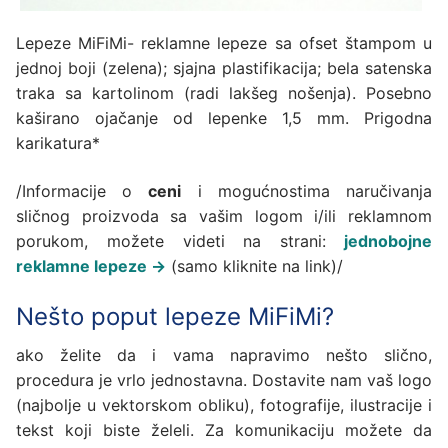
Lepeze MiFiMi- reklamne lepeze sa ofset štampom u
jednoj boji (zelena); sjajna plastifikacija; bela satenska
traka sa kartolinom (radi lakšeg nošenja). Posebno
kaširano ojačanje od lepenke 1,5 mm. Prigodna
karikatura*
/Informacije o
ceni
i mogućnostima naručivanja
sličnog proizvoda sa vašim logom i/ili reklamnom
porukom, možete videti na strani:
jednobojne
reklamne lepeze →
(samo kliknite na link)/
Nešto poput lepeze MiFiMi?
ako želite da i vama napravimo nešto slično,
procedura je vrlo jednostavna. Dostavite nam vaš logo
(najbolje u vektorskom obliku), fotografije, ilustracije i
tekst koji biste želeli. Za komunikaciju možete da