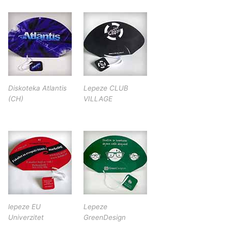
Diskoteka Atlantis
Lepeze CLUB
(CH)
VILLAGE
lepeze EU
Lepeze
Univerzitet
GreenDesign