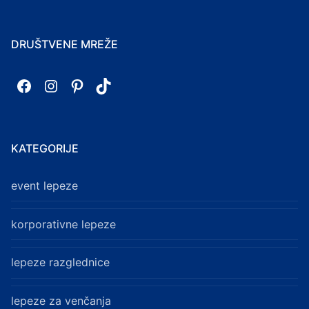
DRUŠTVENE MREŽE
Facebook
Instagram
Pinterest
TikTok
KATEGORIJE
event lepeze
korporativne lepeze
lepeze razglednice
lepeze za venčanja