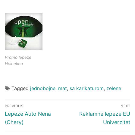
Promo lepeze
Heineken
Tagged
jednobojne
,
mat
,
sa karikaturom
,
zelene
Kretanje
PREVIOUS
NEXT
članka
Previous
Next
Lepeze Auto Nena
Reklamne lepeze EU
post:
post:
(Chery)
Univerzitet