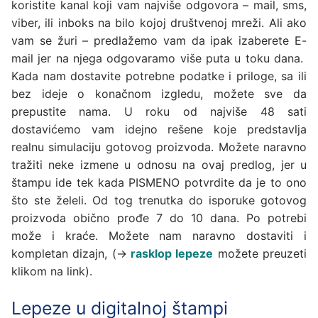
koristite kanal koji vam najviše odgovora – mail, sms,
viber, ili inboks na bilo kojoj društvenoj mreži. Ali ako
vam se žuri – predlažemo vam da ipak izaberete E-
mail jer na njega odgovaramo više puta u toku dana.
Kada nam dostavite potrebne podatke i priloge, sa ili
bez ideje o konačnom izgledu, možete sve da
prepustite nama. U roku od najviše 48 sati
dostavićemo vam idejno rešene koje predstavlja
realnu simulaciju gotovog proizvoda. Možete naravno
tražiti neke izmene u odnosu na ovaj predlog, jer u
štampu ide tek kada PISMENO potvrdite da je to ono
što ste želeli. Od tog trenutka do isporuke gotovog
proizvoda obično prođe 7 do 10 dana. Po potrebi
može i kraće. Možete nam naravno dostaviti i
kompletan dizajn, (→
rasklop lepeze
možete preuzeti
klikom na link).
Lepeze u digitalnoj štampi