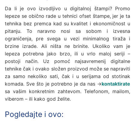
Da li je ovo izvodljivo u digitalnoj štampi? Promo
lepeze se obično rade u tehnici ofset štampe, jer je ta
tehnika bez premca kad su kvalitet i ekonomičnost u
pitanju. To naravno nosi sa sobom i izvesna
ograničenja, pre svega u vezi minimalnog tiraža i
brzine izrade. Ali ništa ne brinite. Ukoliko vam je
lepeza potrebna jako brzo, ili u vrlo maloj seriji –
postoji način. Uz pomoć najsavremenij digitalne
tehnike čak i ovako složen proizvod može se napraviti
za samo nekoliko sati, čak i u serijama od stotinak
komada. Sve što je potrebno je da nas →
kontaktirate
sa vašim konkretnim zahtevom. Telefonom, mailom,
viberom – ili kako god želite.
Pogledajte i ovo: