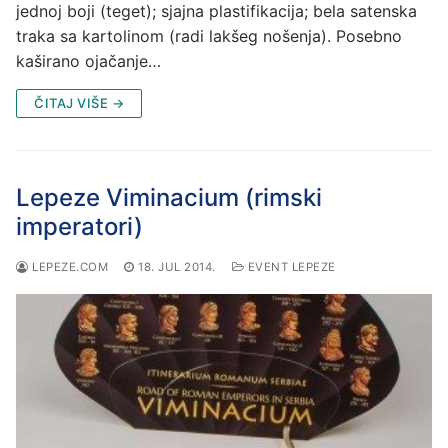
jednoj boji (teget); sjajna plastifikacija; bela satenska
traka sa kartolinom (radi lakšeg nošenja). Posebno
kaširano ojačanje…
ČITAJ VIŠE →
Lepeze Viminacium (rimski
imperatori)
LEPEZE.COM
18. JUL 2014.
EVENT LEPEZE