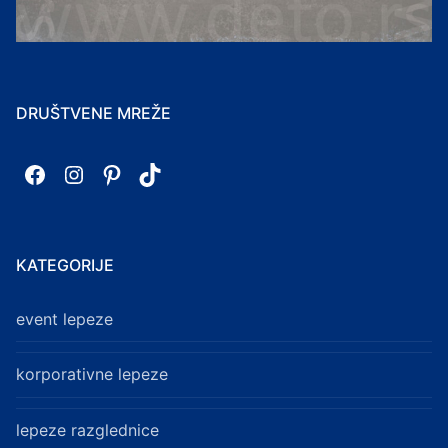
DRUŠTVENE MREŽE
Facebook
Instagram
Pinterest
TikTok
KATEGORIJE
event lepeze
korporativne lepeze
lepeze razglednice