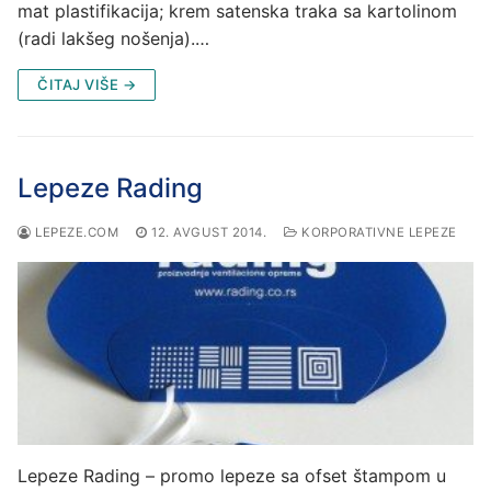
mat plastifikacija; krem satenska traka sa kartolinom
(radi lakšeg nošenja).…
ČITAJ VIŠE →
Lepeze Rading
LEPEZE.COM
12. AVGUST 2014.
KORPORATIVNE LEPEZE
Lepeze Rading – promo lepeze sa ofset štampom u