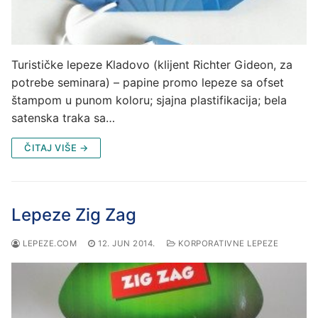
Turističke lepeze Kladovo (klijent Richter Gideon, za
potrebe seminara) – papine promo lepeze sa ofset
štampom u punom koloru; sjajna plastifikacija; bela
satenska traka sa…
ČITAJ VIŠE →
Lepeze Zig Zag
LEPEZE.COM
12. JUN 2014.
KORPORATIVNE LEPEZE