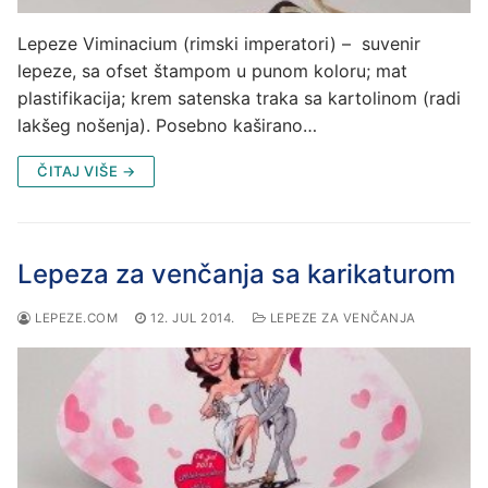
Lepeze Viminacium (rimski imperatori) – suvenir
lepeze, sa ofset štampom u punom koloru; mat
plastifikacija; krem satenska traka sa kartolinom (radi
lakšeg nošenja). Posebno kaširano…
ČITAJ VIŠE →
Lepeza za venčanja sa karikaturom
LEPEZE.COM
12. JUL 2014.
LEPEZE ZA VENČANJA