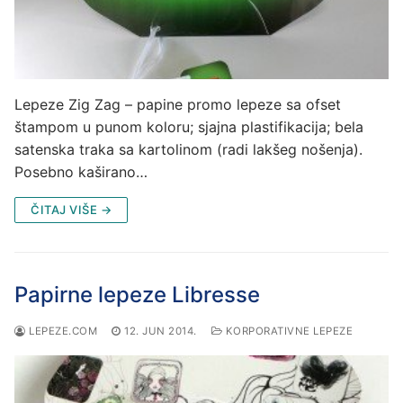
Lepeze Zig Zag – papine promo lepeze sa ofset
štampom u punom koloru; sjajna plastifikacija; bela
satenska traka sa kartolinom (radi lakšeg nošenja).
Posebno kaširano…
ČITAJ VIŠE →
Papirne lepeze Libresse
LEPEZE.COM
12. JUN 2014.
KORPORATIVNE LEPEZE