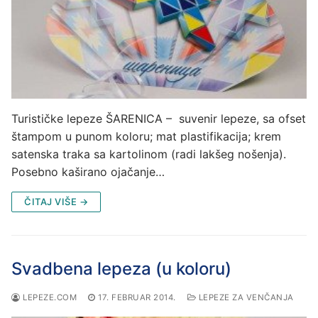
Turističke lepeze ŠARENICA – suvenir lepeze, sa ofset
štampom u punom koloru; mat plastifikacija; krem
satenska traka sa kartolinom (radi lakšeg nošenja).
Posebno kaširano ojačanje…
ČITAJ VIŠE →
Svadbena lepeza (u koloru)
LEPEZE.COM
17. FEBRUAR 2014.
LEPEZE ZA VENČANJA