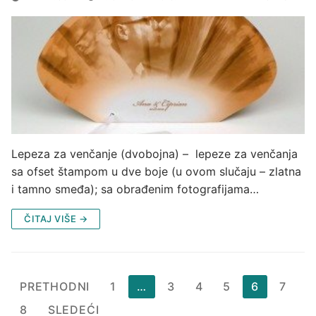
Lepeza za venčanje (dvobojna) – lepeze za venčanja
sa ofset štampom u dve boje (u ovom slučaju – zlatna
i tamno smeđa); sa obrađenim fotografijama…
ČITAJ VIŠE →
Paginacija
PRETHODNI
1
…
3
4
5
6
7
članaka
8
SLEDEĆI