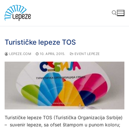
Preskoči
do
sadržaja
Traži za:
Turističke lepeze TOS
LEPEZE.COM
10. APRIL 2015.
EVENT LEPEZE
Turističke lepeze TOS (Turistička Organizacija Ssrbije)
– suvenir lepeze, sa ofset štampom u punom koloru;