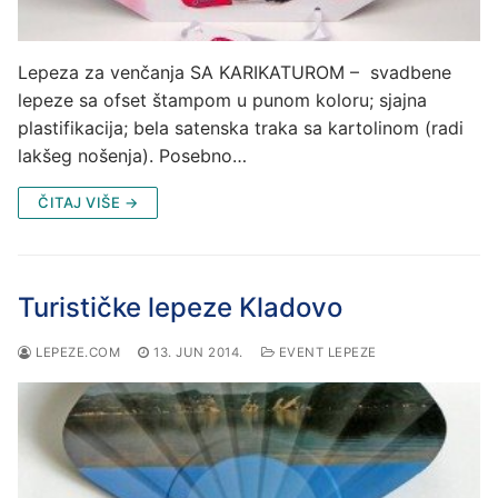
Lepeza za venčanja SA KARIKATUROM – svadbene
lepeze sa ofset štampom u punom koloru; sjajna
plastifikacija; bela satenska traka sa kartolinom (radi
lakšeg nošenja). Posebno…
ČITAJ VIŠE →
Turističke lepeze Kladovo
LEPEZE.COM
13. JUN 2014.
EVENT LEPEZE