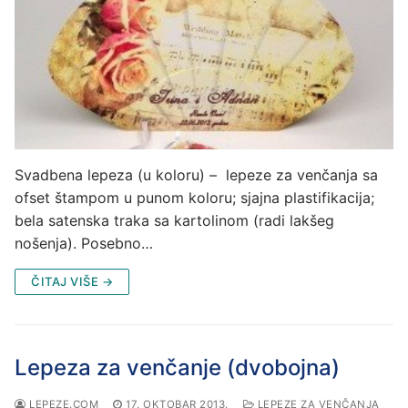
Svadbena lepeza (u koloru) – lepeze za venčanja sa
ofset štampom u punom koloru; sjajna plastifikacija;
bela satenska traka sa kartolinom (radi lakšeg
nošenja). Posebno…
ČITAJ VIŠE →
Lepeza za venčanje (dvobojna)
LEPEZE.COM
17. OKTOBAR 2013.
LEPEZE ZA VENČANJA